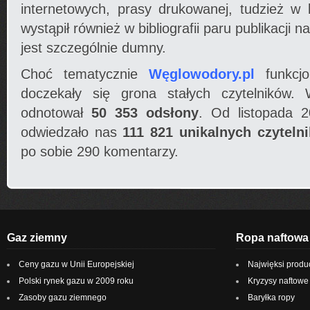
internetowych, prasy drukowanej, tudzież w 
wystąpił również w bibliografii paru publikacji
jest szczególnie dumny.
Choć tematycznie
Węglowodory.pl
funkcjo
doczekały się grona stałych czytelników
odnotował
50 353 odsłony
. Od listopada 2
odwiedzało nas
111 821 unikalnych czyteln
po sobie 290 komentarzy.
Gaz ziemny
Ropa naftowa
Ceny gazu w Unii Europejskiej
Najwięksi produ
Polski rynek gazu w 2009 roku
Kryzysy naftowe
Zasoby gazu ziemnego
Baryłka ropy