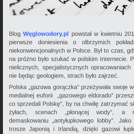
Blog
Węglowodory.pl
powstał w kwietniu 201
pierwsze doniesienia o olbrzymich pokł
niekonwencjonalnych w Polsce. Był to czas, gd
na próżno było szukać w polskim Internecie. P
nielicznych, specjalistycznych opracowaniac
nie będąc geologiem, strach było zajrzeć.
Polska „gazowa gorączka” przeżywała swoje w
medialnej euforii „gazowego eldorado” przesz
co sprzedali Polskę”, by na chwilę zatrzymać 
żyłach, scenach „płonącej wody”, a 
demaskowaniu „antyłupkowego lobby”. Jako 
trosze Japonią i Irlandią, dzięki gazowi łu