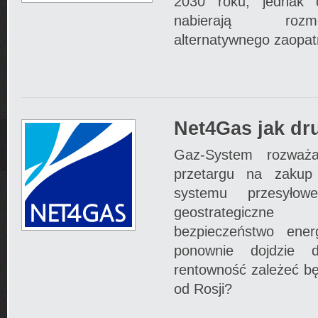
2030 roku, jednak 
nabierają roz
alternatywnego zaopatr
Net4Gas jak dr
Gaz-System rozważa
przetargu na zakup 
systemu przesyło
geostrategiczn
bezpieczeństwo ener
ponownie dojdzie do
rentowność zależeć bę
od Rosji?