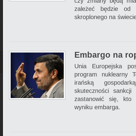
czy zmiany będą miał
zależeć będzie od 
skroplonego na świecie
Embargo na rop
Unia Europejska po
program nuklearny T
irańską gospodark
skuteczności sankcji
zastanowić się, kto 
wyniku embarga.