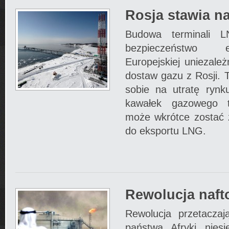
Rosja stawia n
Budowa terminali L
bezpieczeństwo e
Europejskiej uniezależ
dostaw gazu z Rosji. 
sobie na utratę rynk
kawałek gazowego t
może wkrótce zostać 
do eksportu LNG.
Rewolucja naft
Rewolucja przetaczaj
państwa Afryki nies