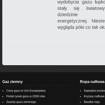
wydobycia gazu łupk
stały się świato
dziedzinie samo
energetycznej. Nieste
wygląda póki co tak ok
Gaz ziemny
Ropa naftowa
Ceny gazu w Unii Europejskiej
Najwięksi produ
Polski rynek gazu w 2009 roku
Kryzysy naftowe
Zasoby gazu ziemnego
Baryłka ropy