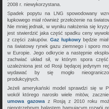
2008 r. niewykorzystana.
Spadek popytu na LNG spowodowany wzro
łupkowego miał również przełożenie na świat
Nie mniej jednak, w wyniku nałożenia się kryz
jest stwierdzić jaka część spadku ceny wywoł
z części zakupów.
Gaz łupkowy
będzie miał
na światowy rynek gazu ziemnego i sporo m
w Europie. Jego odkrycie a następnie ekspl
zachwiać układ sił, w którym spora część
uzależniona jest od Rosji będącej jedynym r
wydawać by się mogło nieograniczon
produkcyjnych.
Jeżeli amerykański model sprawdzi się w P
wokół którego narosło wiele mitów, zaczn
umowa gazowa
z Rosją z 2010 roku może
niepotrzebnym balastem hamującym rozwój gos