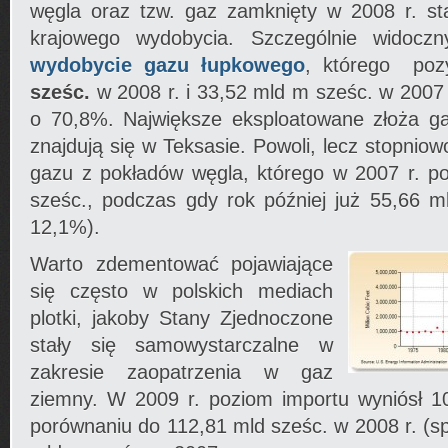
węgla oraz tzw. gaz zamknięty w 2008 r. st
krajowego wydobycia. Szczególnie widocz
wydobycie
gazu łupkowego
, którego po
sześc.
w 2008 r. i 33,52 mld m sześc. w 2007 r
o 70,8%. Największe eksploatowane złoża g
znajdują się w Teksasie. Powoli, lecz stopnio
gazu z pokładów węgla, którego w 2007 r. 
sześc., podczas gdy rok później już 55,66 m
12,1%).
Warto zdementować pojawiające
się często w polskich mediach
plotki, jakoby Stany Zjednoczone
stały się samowystarczalne w
zakresie zaopatrzenia w gaz
ziemny. W 2009 r. poziom importu wyniósł 
porównaniu do 112,81 mld sześc. w 2008 r. (s