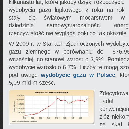
kilkunastu lat, które jakoby dzięki rozpoczęciu
wydobycia gazu łupkowego z roku na rok
stały się światowym mocarstwem w
dziedzinie samowystarczalności energe
rzeczywistość nie wygląda póki co tak okazale.
W 2009 r. w Stanach Zjednoczonych wydobyt
gazu ziemnego w porównaniu do 576,9
wcześniej, co stanowi wzrost o 3,9%. Pomięd
wydobycie wzrosło o 6,7%. Liczby te mogą s
pod uwagę
wydobycie gazu w Polsce
, któ
5,09 mld m sześc.
Zdecydowa
nadal
konwencjo
złóż nieko
ze skał ł