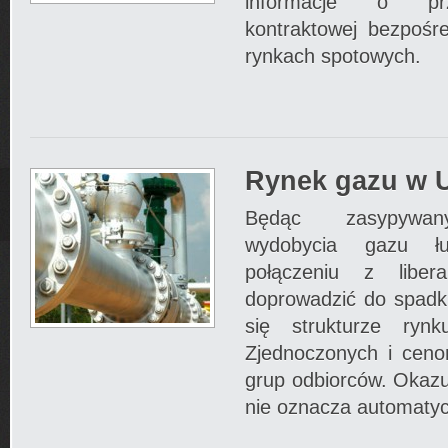
informacje o prz
kontraktowej bezpośr
rynkach spotowych.
Rynek gazu w 
Będąc zasypywan
wydobycia gazu ł
połączeniu z liber
doprowadzić do spadku
się strukturze ry
Zjednoczonych i ceno
grup odbiorców. Okazu
nie oznacza automatyc