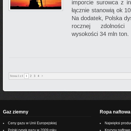
imporcie surowca z in
łącznie stanowią ok 1
Na dodatek, Polska dy
rocznej zdolności
wysokości 34 mln ton.
Strona 1 z 4
1
2
3
4
>
Gaz ziemny
Ropa naftowa
Ceny gazu w Unii Europejskiej
Najwięksi produ
Polski rynek gazu w 2009 roku
Kryzysy naftowe