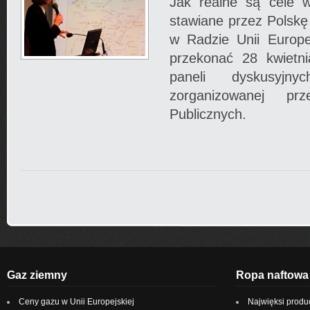
Jak realne są cele w
stawiane przez Polskę
w Radzie Unii Europe
przekonać 28 kwietn
paneli dyskusyjny
zorganizowanej pr
Publicznych.
Gaz ziemny
Ropa naftowa
Ceny gazu w Unii Europejskiej
Najwięksi produ