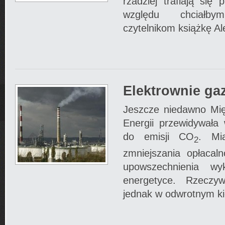
rzadziej trafiają się
względu chciałb
czytelnikom książkę A
Elektrownie ga
Jeszcze niedawno Mi
Energii przewidywała
do emisji CO
. Mi
2
zmniejszania opłacaln
upowszechnienia wy
energetyce. Rzeczyw
jednak w odwrotnym ki