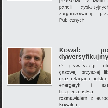
przekonać 28 kwietn
paneli dyskusyjny
zorganizowanej pr
Publicznych.
Kowal: po
dywersyfikujm
O prywatyzacji Lo
gazowej, przyszłej li
oraz relacjach polsko
energetyki i sze
bezpieczeństwa
rozmawiałem z euro
Kowalem.