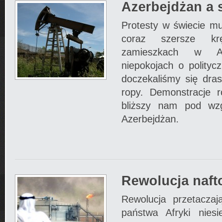
Azerbejdżan a 
Protesty w świecie m
coraz szersze kr
zamieszkach w Af
niepokojach o polityc
doczekaliśmy się dra
ropy. Demonstracje r
bliższy nam pod wzg
Azerbejdżan.
Rewolucja naft
Rewolucja przetaczaj
państwa Afryki nies