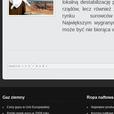
lokalną destabilizację
rządów, lecz również
rynku surowców 
Największym wygrany
może być nie biorąca w
Strona 3 z 6
<
1
2
3
4
5
6
>
Gaz ziemny
Ropa naftowa
Ceny gazu w Unii Europejskiej
Najwięksi produ
Polski rynek gazu w 2009 roku
Kryzysy naftowe