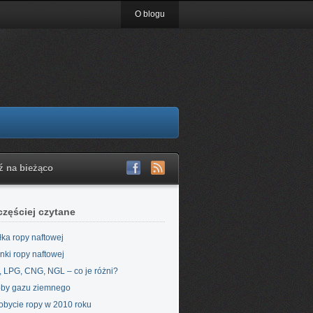
O blogu
ź na bieżąco
częściej czytane
łka ropy naftowej
nki ropy naftowej
 LPG, CNG, NGL – co je różni?
by gazu ziemnego
bycie ropy w 2010 roku