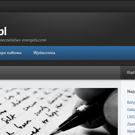
opa naftowa
Wydarzenia
Bąd
Naj
Bary
Gatu
LNG,
Zaso
Wydo