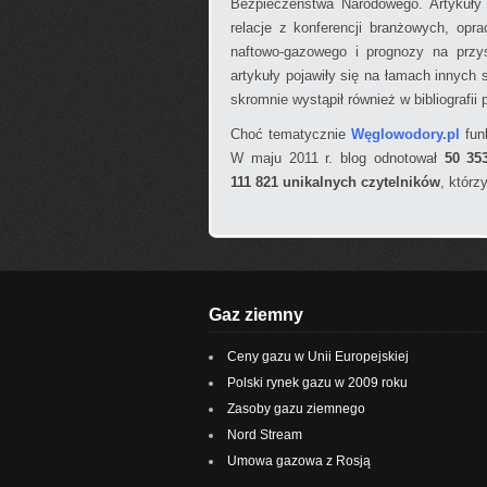
Bezpieczeństwa Narodowego. Artykuły 
relacje z konferencji branżowych, opr
naftowo-gazowego i prognozy na przys
artykuły pojawiły się na łamach innych 
skromnie wystąpił również w bibliografii
Choć tematycznie
Węglowodory.pl
funk
W maju 2011 r. blog odnotował
50 35
111 821 unikalnych czytelników
, którz
Gaz ziemny
Ceny gazu w Unii Europejskiej
Polski rynek gazu w 2009 roku
Zasoby gazu ziemnego
Nord Stream
Umowa gazowa z Rosją