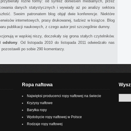
przybierały różne formy: od syntez doniesień medialnych, przez
acowania danych statystycznych i wywiady aż po analizy sektora
złość. Swoim patronatem blog objął dwie konferencje. Niektóre
serwisów internetowych, prasy drukowanej, tudzież w książce. Blog
 paru publikacji naukowych, z czego autor jest szczególnie dumny.
cjonują w wąskiej niszy, doczekały się grona stałych czytelników.
3 odsłony
. Od listopada 2010 do listopada 2011 odwiedzało nas
y pozostawili po sobie 290 komentarzy.
Ropa naftowa
Wyszu
Najwięksi producenci ropy naftowej na świecie
Kryzysy naftowe
Baryłka ropy
Wydobycie ropy naftowej w Polsce
Rodzaje ropy naftowej