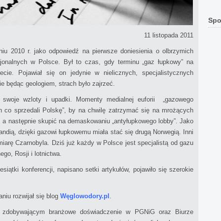
Spo
11 listopada 2011
iu 2010 r. jako odpowiedź na pierwsze doniesienia o olbrzymich
onalnych w Polsce. Był to czas, gdy terminu „gaz łupkowy” na
cie. Pojawiał się on jedynie w nielicznych, specjalistycznych
e będąc geologiem, strach było zajrzeć.
 swoje wzloty i upadki. Momenty medialnej euforii „gazowego
ch co sprzedali Polskę”, by na chwilę zatrzymać się na mrożących
, a następnie skupić na demaskowaniu „antyłupkowego lobby”. Jako
rlandią, dzięki gazowi łupkowemu miała stać się drugą Norwegią. Inni
iarę Czarnobyla. Dziś już każdy w Polsce jest specjalistą od gazu
o, Rosji i lotnictwa.
siątki konferencji, napisano setki artykułów, pojawiło się szerokie
iu rozwijał się blog
Węglowodory.pl
.
m zdobywającym branżowe doświadczenie w PGNiG oraz Biurze