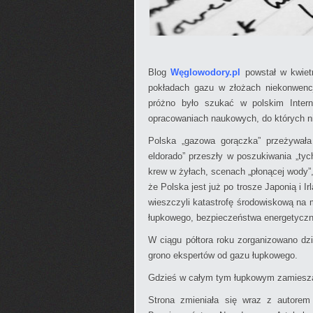
Blog
Węglowodory.pl
powstał w kwietn
pokładach gazu w złożach niekonwencj
próżno było szukać w polskim Interne
opracowaniach naukowych, do których ni
Polska „gazowa gorączka” przeżywała
eldorado” przeszły w poszukiwania „ty
krew w żyłach, scenach „płonącej wody”
że Polska jest już po trosze Japonią i I
wieszczyli katastrofę środowiskową na m
łupkowego, bezpieczeństwa energetyczneg
W ciągu półtora roku zorganizowano dzie
grono ekspertów od gazu łupkowego.
Gdzieś w całym tym łupkowym zamieszan
Strona zmieniała się wraz z autore