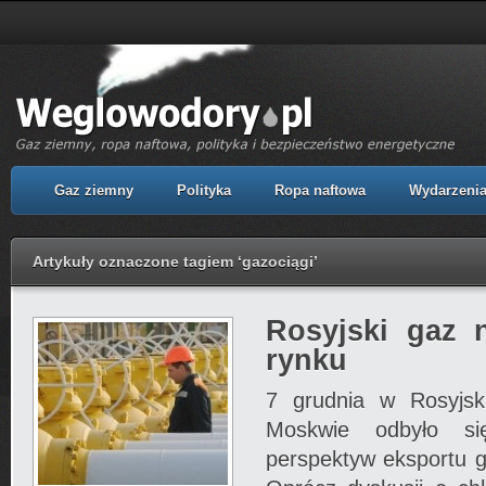
Gaz ziemny
Polityka
Ropa naftowa
Wydarzeni
Artykuły oznaczone tagiem ‘gazociągi’
Rosyjski gaz 
rynku
7 grudnia w Rosyjsk
Moskwie odbyło si
perspektyw eksportu g