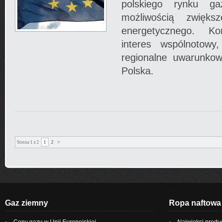
polskiego rynku g
możliwością zwiększ
energetycznego. Kom
interes wspólnotowy
regionalne uwarunkow
Polska.
Strona 1 z 2
1
2
>
Gaz ziemny
Ropa naftowa