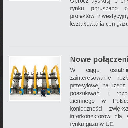
Oprócz dyskusji o chł
rynku poruszano p
projektów inwestycyj
kształtowania cen gazu
Nowe połączen
W ciągu ostatni
zainteresowanie rozb
przesyłowej na rzecz 
poszukiwań i rozp
ziemnego w Polsc
konieczności zwięks
interkonektorów dla s
rynku gazu w UE.