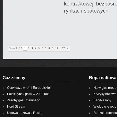
kontraktowej bezpośr
rynkach spotowych.
Strona 1 z 27
1
2
3
4
5
6
7
8
9
10
...
27
>
Gaz ziemny
Ropa naftowa
Ceny gazu w Unii Europejskiej
Najwięksi produ
Polski rynek gazu w 2009 roku
Kryzysy naftowe
Zasoby gazu ziemnego
Baryłka ropy
Nord Stream
Wydobycie ropy 
Umowa gazowa z Rosją
Rodzaje ropy na