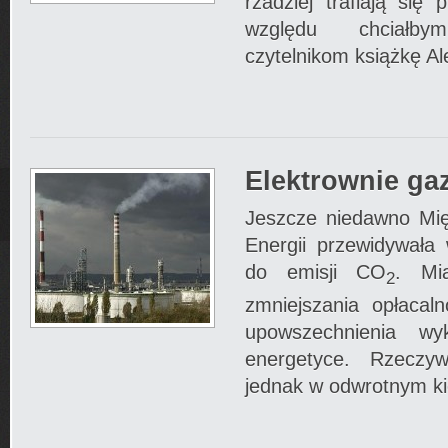
rzadziej trafiają się
względu chciałb
czytelnikom książkę A
Elektrownie ga
Jeszcze niedawno Mi
Energii przewidywała
do emisji CO
. Mi
2
zmniejszania opłacaln
upowszechnienia wy
energetyce. Rzeczyw
jednak w odwrotnym ki