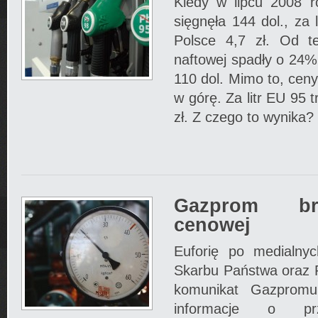
Kiedy w lipcu 2008 r
sięgnęła 144 dol., za 
Polsce 4,7 zł. Od t
naftowej spadły o 24%.
110 dol. Mimo to, cen
w górę. Za litr EU 95 t
zł. Z czego to wynika?
Gazprom br
cenowej
Euforię po medialnyc
Skarbu Państwa oraz 
komunikat Gazpromu
informacje o prz