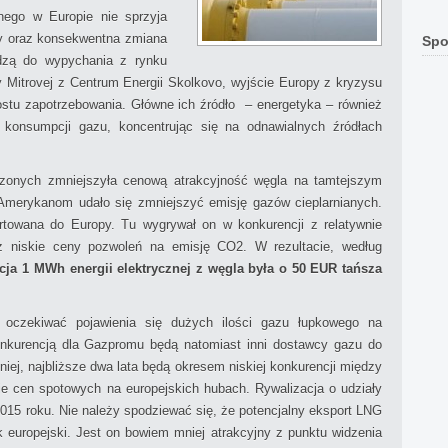
ego w Europie nie sprzyja
y oraz konsekwentna zmiana
Spo
dzą do wypychania z rynku
y Mitrovej z Centrum Energii Skolkovo, wyjście Europy z kryzysu
stu zapotrzebowania. Główne ich źródło – energetyka – również
 konsumpcji gazu, koncentrując się na odnawialnych źródłach
zonych zmniejszyła cenową atrakcyjność węgla na tamtejszym
 Amerykanom udało się zmniejszyć emisję gazów cieplarnianych.
towana do Europy. Tu wygrywał on w konkurencji z relatywnie
ż niskie ceny pozwoleń na emisję CO2. W rezultacie, według
cja 1 MWh energii elektrycznej z węgla była o 50 EUR tańsza
y oczekiwać pojawienia się dużych ilości gazu łupkowego na
onkurencją dla Gazpromu będą natomiast inni dostawcy gazu do
iej, najbliższe dwa lata będą okresem niskiej konkurencji między
 cen spotowych na europejskich hubach. Rywalizacja o udziały
2015 roku. Nie należy spodziewać się, że potencjalny eksport LNG
 europejski. Jest on bowiem mniej atrakcyjny z punktu widzenia