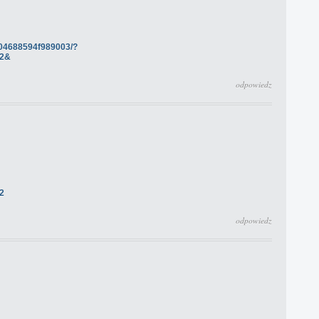
d04688594f989003/?
42&
odpowiedz
2
odpowiedz