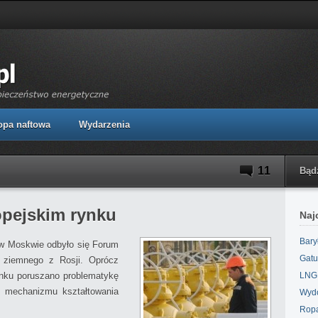
opa naftowa
Wydarzenia
11
Bąd
opejskim rynku
Naj
Bary
 w Moskwie odbyło się Forum
Gatu
 ziemnego z Rosji. Oprócz
ynku poruszano problematykę
LNG,
z mechanizmu kształtowania
Wydo
Ropa