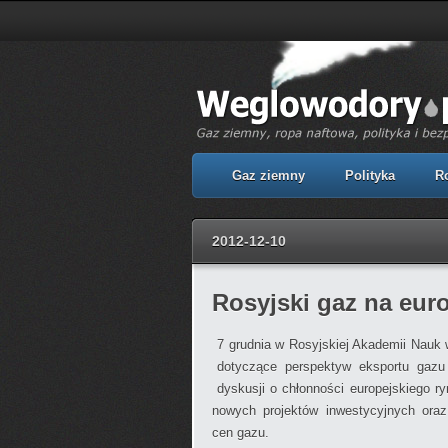
Gaz ziemny
Polityka
R
2012-12-10
Rosyjski gaz na eur
7 grudnia w Rosyjskiej Akademii Nauk
dotyczące perspektyw eksportu gazu
dyskusji o chłonności europejskiego r
nowych projektów inwestycyjnych ora
cen gazu.