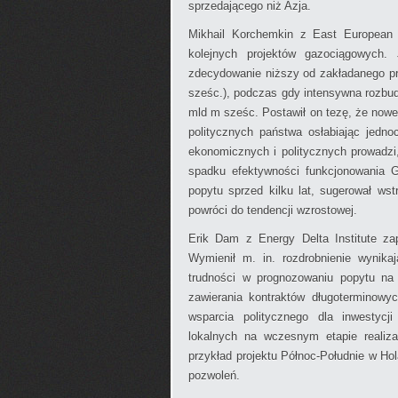
sprzedającego niż Azja.
Mikhail Korchemkin z East European 
kolejnych projektów gazociągowych
zdecydowanie niższy od zakładanego 
sześc.), podczas gdy intensywna rozbud
mld m sześc. Postawił on tezę, że nowe
politycznych państwa osłabiając jedno
ekonomicznych i politycznych prowadzi
spadku efektywności funkcjonowania G
popytu sprzed kilku lat, sugerował ws
powróci do tendencji wzrostowej.
Erik Dam z Energy Delta Institute z
Wymienił m. in. rozdrobnienie wynik
trudności w prognozowaniu popytu na
zawierania kontraktów długoterminowy
wsparcia politycznego dla inwestycji
lokalnych na wczesnym etapie realiza
przykład projektu Północ-Południe w H
pozwoleń.