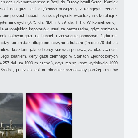
cen gazu eksportowanego z Rosji do Europy bronił Sergei Komlev
rost cen gazu jest częściowo powiązany z rosnącymi cenami
 europejskich hubach, zauważył wysoki współczynnik korelacji z
goterminowych (0,75 dla NBP i 0,79 dla TTF). W konsekwencji,
a europejskich importerów uznał za bezzasadne, gdyż obniżenie
padek notowań gazu na hubach i zaowocuje ponownym żądaniem
ędzy kontraktami długoterminowymi a hubami (średnio 70 dol. za
mleva kosztem, jaki odbiorcy surowca ponoszą za elastyczność
 Jego zdaniem, ceny gazu ziemnego w Stanach Zjednoczonych
4-257 dol. za 1000 m sześc.), gdyż realny koszt wydobycia 1000
5 dol., przez co jest on obecnie sprzedawany poniżej kosztów