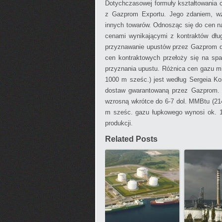
Dotychczasowej formuły kształtowania 
z Gazprom Exportu. Jego zdaniem, wz
innych towarów. Odnosząc się do cen na
cenami wynikającymi z kontraktów dłu
przyznawanie upustów przez Gazprom dl
cen kontraktowych przełoży się na s
przyznania upustu. Różnica cen gazu mi
1000 m sześc.) jest według Sergeia Ko
dostaw gwarantowaną przez Gazprom.
wzrosną wkrótce do 6-7 dol. MMBtu (21
m sześc. gazu łupkowego wynosi ok. 18
produkcji.
Related Posts