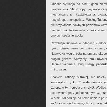
Obecna sytuacja na rynku gazu ziemn
Gazpromowi. Słaby popyt, wysokie cen
mechanizmu ich kształtowania, prowa
rosyjskiego monopolisty. Według Tatian
nie przywróciło dawnych poziomów wzro
nie jest zainteresowane zwiększaniem
energii i spalaniu węgla.
Rewolucja łupkowa w Stanach Zjednoc
rynku. Dzięki wzrostowi zużycia gazu,
Nadwyżka węgla była natomiast ekspor
drogim gazem. Sprzyjały temu równie
Henrika Valgma z Dong Energy,
produk
niż z gazu
.
Zdaniem Tatiany Mitrovej, nie należ
europejskim rynku. O wiele większą k
Europy, w tym producenci LNG. Według n
dostawcami przy jednoczesnym wzroście
w rynku rozgorzeje na nowo dopiero po 
ze Stanów Zjednoczonych trafi na rynek