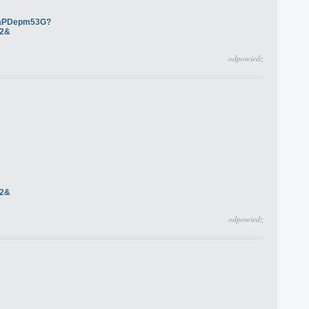
YHaPDepm53G?
42&
odpowiedz
42&
odpowiedz