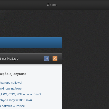
O blogu
ź na bieżąco
częściej czytane
łka ropy naftowej
nki ropy naftowej
 LPG, CNG, NGL – co je różni?
bycie ropy w 2010 roku
 naftowa w Polsce