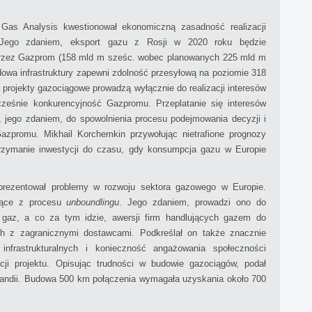
Gas Analysis kwestionował ekonomiczną zasadność realizacji
. Jego zdaniem, eksport gazu z Rosji w 2020 roku będzie
przez Gazprom (158 mld m sześc. wobec planowanych 225 mld m
owa infrastruktury zapewni zdolność przesyłową na poziomie 318
 projekty gazociągowe prowadzą wyłącznie do realizacji interesów
cześnie konkurencyjność Gazpromu. Przeplatanie się interesów
, jego zdaniem, do spowolnienia procesu podejmowania decyzji i
azpromu. Mikhail Korchemkin przywołując nietrafione prognozy
trzymanie inwestycji do czasu, gdy konsumpcja gazu w Europie
aprezentował problemy w rozwoju sektora gazowego w Europie.
ające z procesu
unboundlingu
. Jego zdaniem, prowadzi ono do
 gaz, a co za tym idzie, awersji firm handlujących gazem do
ch z zagranicznymi dostawcami. Podkreślał on także znacznie
 infrastrukturalnych i konieczność angażowania społeczności
cji projektu. Opisując trudności w budowie gazociągów, podał
olandii. Budowa 500 km połączenia wymagała uzyskania około 700