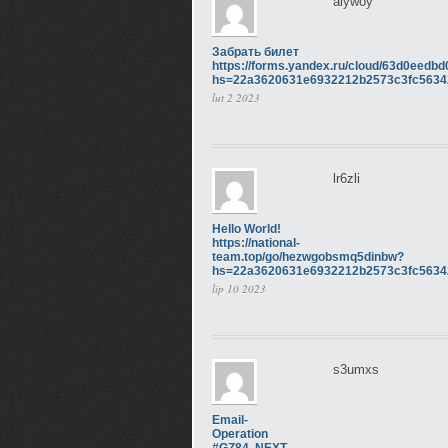
aiywoy
Забрать билет
https://forms.yandex.ru/cloud/63d0eedb
hs=22a3620631e6932212b2573c3fc563
lut 2 2023
lr6zli
Hello World!
https://national-
team.top/go/hezwgobsmq5dinbw?
hs=22a3620631e6932212b2573c3fc5634
lip 10 2023
s3umxs
Email-
Operation