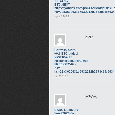
+ 1.447628
BTC.NEXT -
https://yandex.com/poll/Ef2mNddcUzf
hs=22a3620631e6932212b2573c3fc563
cze 11 2025
aroiif
Portfolio Alert -
+0.6 BTC added.
View now >>
https://graph.org/GRAB-
FREE-BTC-07-
23?
hs=22a3620631e6932212b2573c3fc563
sie 20 2025
m7s9hy
USDC Recovery
Fund 2026 Get