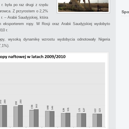
. była po raz drugi z rzędu
urowca. Z przyrostem o 2,2%
Spo
 r. – Arabii Saudyjskiej, która
 eksporterem ropy. W Rosji oraz Arabii Saudyjskiej wydobyto
10 r.
opy, wysoką dynamikę wzrostu wydobycia odnotowały Nigeria
7,1%).