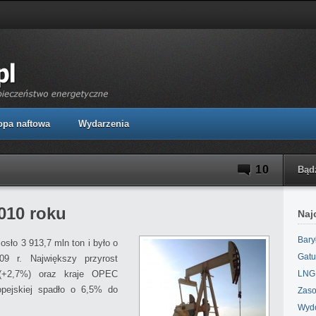
opa naftowa
Wydarzenia
10
Bąd
010 roku
Naj
Bary
osło 3 913,7 mln ton i było o
Gatu
 r. Największy przyrost
(+2,7%) oraz kraje OPEC
LNG,
pejskiej spadło o 6,5% do
Zaso
Wydo