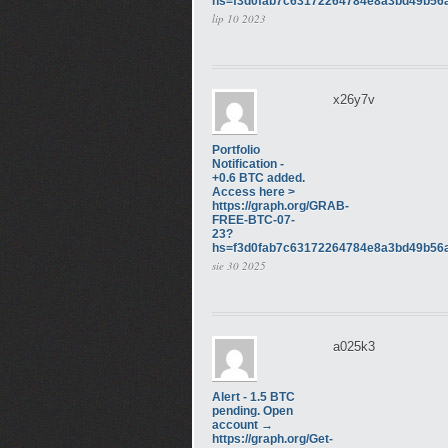
hs=f3d0fab7c63172264784e8a3bd49b56
lip 10 2023
x26y7v
Portfolio
Notification -
+0.6 BTC added.
Access here >
https://graph.org/GRAB-
FREE-BTC-07-
23?
hs=f3d0fab7c63172264784e8a3bd49b56
sie 30 2025
a025k3
Alert - 1.5 BTC
pending. Open
account →
https://graph.org/Get-