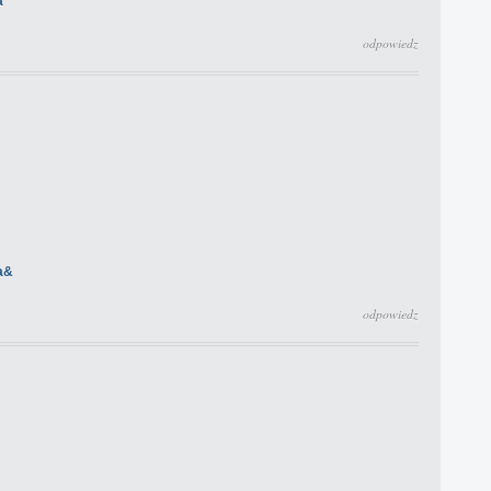
a
odpowiedz
a&
odpowiedz