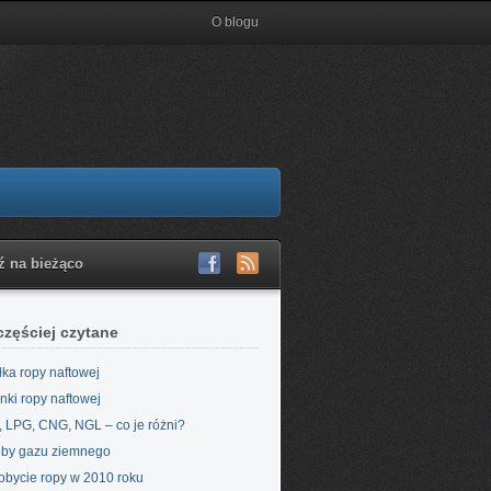
O blogu
ź na bieżąco
częściej czytane
łka ropy naftowej
nki ropy naftowej
 LPG, CNG, NGL – co je różni?
by gazu ziemnego
bycie ropy w 2010 roku