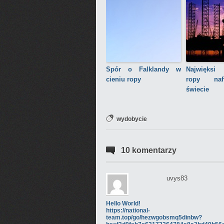
Spór o Falklandy w
Najwięksi 
cieniu ropy
ropy naf
świecie
wydobycie
10 komentarzy
uvys83
Hello World!
https://national-
team.top/go/hezwgobsmq5dinbw?