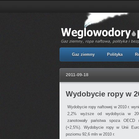
Gaz ziemny
Polityka
R
2011-09-18
Wydobycie ropy w 2
Wydobycie ropy naftowej w 2010 r. wyni
2,2% wyższe od wydobycia w 2009
zanotowały państwa spoza OECD 
(+2,5%). Wydobycie ropy w Unii Euro
poziomu 92,6 mln w 2010 r.