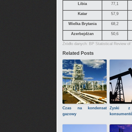
Libia
77,1
Katar
57,9
Wielka Brytania
68,2
Azerbejdżan
50,6
Źródło danych: BP Statistical Review o
Related Posts
Czas na kondensat
Zyski z 
gazowy
konsument