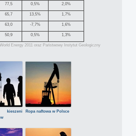
77,5
0,5%
2,0%
65,7
13,5%
1,7%
63,0
-7,7%
1,6%
50,9
0,5%
1,3%
f World Energy 2011 oraz Państwowy Instytut Geologiczny
kieszeni
Ropa naftowa w Polsce
ów