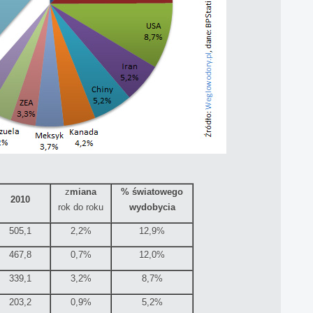
z
miana
% światowego
2010
rok do roku
wydobycia
505,1
2,2%
12,9%
467,8
0,7%
12,0%
339,1
3,2%
8,7%
203,2
0,9%
5,2%