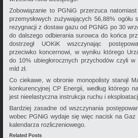
Zobowiązanie to PGNiG przerzuca natomiast
przemysłowych zużywających 56,88% ogółu 
rezygnacji z dostaw gazu od PGNiG po 30 wrz
do dalszego odbierania surowca do końca prz
dostrzegł UOKiK wszczynając postępowa
przeciwko koncernowi, w wyniku którego Ur
do 10% ubiegłorocznych przychodów czyli w
mld zł.
Co ciekawe, w obronie monopolisty stanął Ma
konkurencyjnej CP Energii, według którego 
jest nieelastyczna instrukcja ruchu i eksploatacj
Bardziej zasadne od wszczynania postępowa
wobec PGNiG wydaje się więc nacisk na Gaz
kalendarza rozliczeniowego.
Related Posts