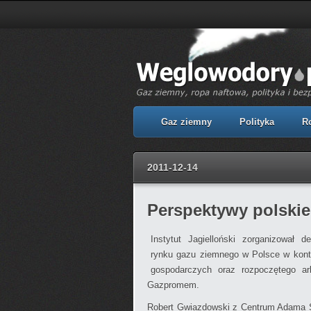
Gaz ziemny
Polityka
R
2011-12-14
Perspektywy polski
Instytut Jagielloński zorganizował 
rynku gazu ziemnego w Polsce w kon
gospodarczych oraz rozpoczętego a
Gazpromem.
Robert Gwiazdowski z Centrum Adama S