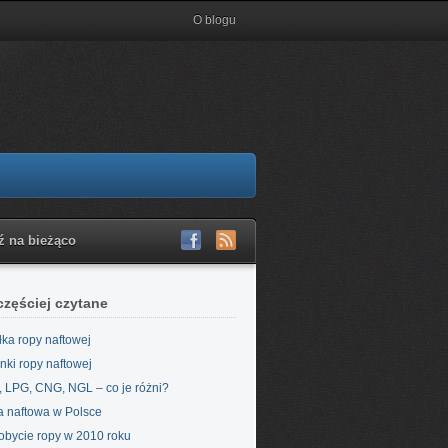
O blogu
ź na bieżąco
częściej czytane
łka ropy naftowej
nki ropy naftowej
 LPG, CNG, NGL – co je różni?
 naftowa w Polsce
bycie ropy w 2010 roku