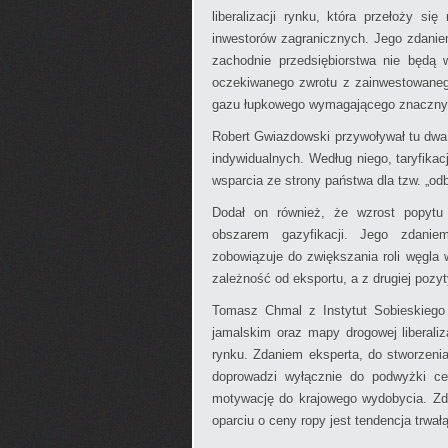
liberalizacji rynku, która przełoży si
inwestorów zagranicznych. Jego zdanie
zachodnie przedsiębiorstwa nie będą
oczekiwanego zwrotu z zainwestowaneg
gazu łupkowego wymagającego znacznych
Robert Gwiazdowski przywoływał tu dwa e
indywidualnych. Według niego, taryfik
wsparcia ze strony państwa dla tzw. „od
Dodał on również, że wzrost popytu
obszarem gazyfikacji. Jego zdanie
zobowiązuje do zwiększania roli węgla 
zależność od eksportu, a z drugiej pozyt
Tomasz Chmal z Instytut Sobieskiego 
jamalskim oraz mapy drogowej liberaliz
rynku. Zdaniem eksperta, do stworzeni
doprowadzi wyłącznie do podwyżki ce
motywację do krajowego wydobycia. Z
oparciu o ceny ropy jest tendencja trwa