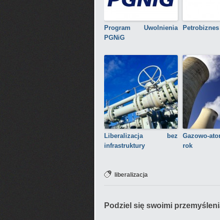
Program Uwolnienia
Petrobiznes
PGNiG
Liberalizacja bez
Gazowo-at
infrastruktury
rok
liberalizacja
Podziel się swoimi przemyślen