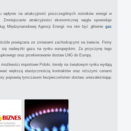
u wpłynie na atrakcyjność poszczególnych nośników energii w
na. Zmniejszanie atrakcyjności ekonomicznej węgla spowoduje
ług Międzynarodowej Agencji Energii ma nim być głównie
gaz
t ściśle powiązana ze zmianami zachodzącymi na świecie. Firmy
e się nadwyżki gazu na rynku europejskim. Za przyczynę tego
łupkowego oraz przekierowanie dostaw LNG do Europy.
 możliwości importowe Polski, trendy na światowym rynku wydają
wać większą elastycznością kontraktów oraz niższymi cenami
tory poprawią tymczasem bezpieczeństwo dostaw, uniezależniając