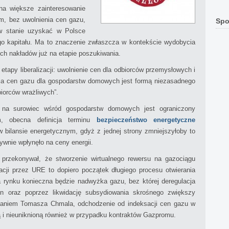
ę na większe zainteresowanie
m, bez uwolnienia cen gazu,
Spo
 w stanie uzyskać w Polsce
o kapitału. Ma to znaczenie zwłaszcza w kontekście wydobycia
 nakładów już na etapie poszukiwania.
tapy liberalizacji: uwolnienie cen dla odbiorców przemysłowych i
acja cen gazu dla gospodarstw domowych jest formą niezasadnego
biorców wrażliwych”.
 na surowiec wśród gospodarstw domowych jest ograniczony
m, obecna definicja terminu
bezpieczeństwo energetyczne
w bilansie energetycznym, gdyż z jednej strony zmniejszyłoby to
ywnie wpłynęło na ceny energii.
przekonywał, że stworzenie wirtualnego rewersu na gazociągu
acji przez URE to dopiero początek długiego procesu otwierania
a rynku konieczna będzie nadwyżka gazu, bez której deregulacja
n oraz poprzez likwidację subsydiowania skrośnego zwiększy
daniem Tomasza Chmala, odchodzenie od indeksacji cen gazu w
łą i nieuniknioną również w przypadku kontraktów Gazpromu.