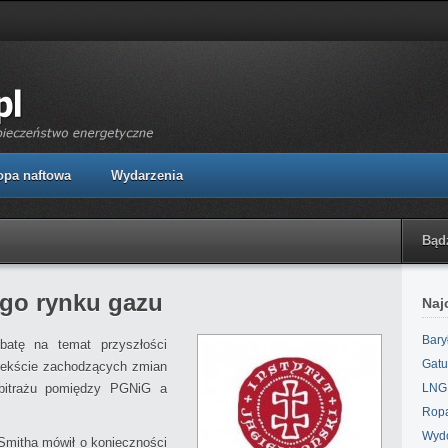
opa naftowa
Wydarzenia
Bąd
ego rynku gazu
Naj
Bary
debatę na temat przyszłości
Gatu
tekście zachodzących zmian
rbitrażu pomiędzy PGNiG a
LNG,
Ropa
Wydo
mitha mówił o konieczności