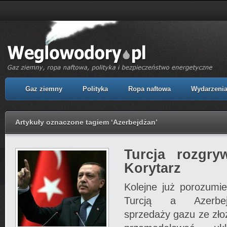
Gaz ziemny
Polityka
Ropa naftowa
Wydarzeni
Artykuły oznaczone tagiem ‘Azerbejdżan’
Turcja rozgry
Korytarz
Kolejne już porozumi
Turcją a Azerbej
sprzedaży gazu ze zło