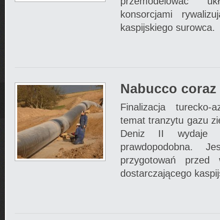
przemodelować uk
konsorcjami rywaliz
kaspijskiego surowca.
Nabucco coraz 
Finalizacja turecko
temat tranzytu gazu z
Deniz II wydaje s
prawdopodobna. Je
przygotowań przed 
dostarczającego kaspij