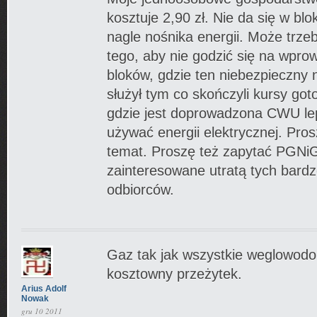
kosztuje 2,90 zł. Nie da się w bl
nagle nośnika energii. Może trz
tego, aby nie godzić się na wpr
bloków, gdzie ten niebezpieczny n
służył tym co skończyli kursy go
gdzie jest doprowadzona CWU lepie
używać energii elektrycznej. Pros
temat. Proszę też zapytać PGNiG
zainteresowane utratą tych bardz
odbiorców.
Gaz tak jak wszystkie weglowodo
kosztowny przeżytek.
Arius Adolf
Nowak
gru 10 2011