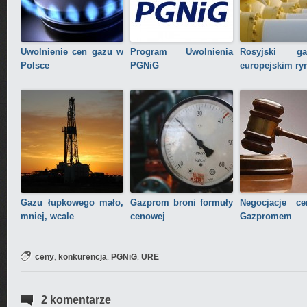
Uwolnienie cen gazu w
Program Uwolnienia
Rosyjski 
Polsce
PGNiG
europejskim ry
Gazu łupkowego mało,
Gazprom broni formuły
Negocjacje c
mniej, wcale
cenowej
Gazpromem
,
,
,
ceny
konkurencja
PGNiG
URE
2 komentarze