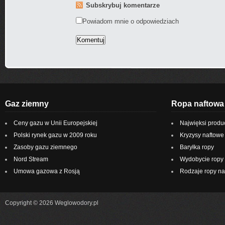
Subskrybuj komentarze
Powiadom mnie o odpowiedziach
Gaz ziemny
Ropa naftowa
Ceny gazu w Unii Europejskiej
Najwięksi produ
Polski rynek gazu w 2009 roku
Kryzysy naftowe
Zasoby gazu ziemnego
Baryłka ropy
Nord Stream
Wydobycie ropy 
Umowa gazowa z Rosją
Rodzaje ropy na
Copyright © 2026 Weglowodory.pl