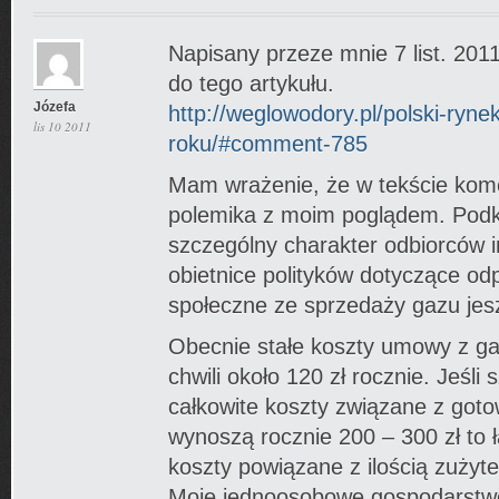
Napisany przeze mnie 7 list. 201
do tego artykułu.
Józefa
http://weglowodory.pl/polski-ryn
lis 10 2011
roku/#comment-785
Mam wrażenie, że w tekście kom
polemika z moim poglądem. Podk
szczególny charakter odbiorców i
obietnice polityków dotyczące od
społeczne ze sprzedaży gazu jes
Obecnie stałe koszty umowy z g
chwili około 120 zł rocznie. Jeśli 
całkowite koszty związane z got
wynoszą rocznie 200 – 300 zł to ł
koszty powiązane z ilością zużyte
Moje jednoosobowe gospodarst