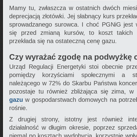
Mamy tu, zwłaszcza w ostatnich dwóch miesi
deprecjacją złotówki. Jej słabnący kurs przek
sprowadzanego surowca. I choć PGNiG jest 
się przed zmianą kursów, to koszt takich 
przekłada się na ostateczną cenę gazu.
Czy wyrażać zgodę na podwyżkę 
Urząd Regulacji Energetyki stoi obecnie p
pomiędzy korzyściami społecznymi a sta
należącego w 72% do Skarbu Państwa koncer
pozostaje tu również zbliżająca się zima, w 
gazu
w gospodarstwach domowych na potrze
rośnie.
Z drugiej strony, istotny jest również in
działalność w długim okresie, poprzez sprze
niemal po kosztach wydobycia, korzystnie wp