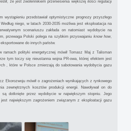
ił, że jest zwolennikiem przeniesienia większej ilości regulacji
wystąpieniu przedstawiał optymistyczne prognozy przyszłego
Według niego, w latach 2030-2035 możliwa jest eksploatacja na
rwatywnym scenariuszu zakłada on natomiast wydobycie na
m, przewaga Polski polega na szybkim przyswajaniu
know how
,
 eksportowane do innych państw.
ramach polityki energetycznej mówił Tomasz Maj z Talisman
ze tym toczy się nieustanna wojna PR-owa, której efektem jest
ych , które w Polsce zmierzają do sabotowania wydobycia gazu
ecz Ekorozwoju mówił o zagrożeniach wynikających z rynkowego
dnia zewnętrznych kosztów produkcji energii. Nawoływał on do
re są dotknięte przez wydobycie w największym stopniu. Jego
 jest największym zagrożeniem związanym z eksploatacji gazu