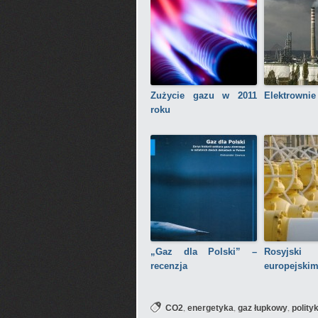
Zużycie gazu w 2011
Elektrownie
roku
„Gaz dla Polski” –
Rosyjsk
recenzja
europejskim
,
,
,
CO2
energetyka
gaz łupkowy
polity