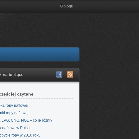
O blogu
ź na bieżąco
częściej czytane
łka ropy naftowej
nki ropy naftowej
 LPG, CNG, NGL – co je różni?
 naftowa w Polsce
bycie ropy w 2010 roku