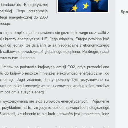
 doradców ds. Energetycznej
jskiej. Jego prezentacja
Spo
ategii energetycznej do 2050
iesiąc.
a się na implikacjach pojawienia się gazu łupkowego oraz walki z
woju branży energetycznej UE. Jego zdaniem, Europa powinna być
żył on jednak, że działania te są nieopłacalne z ekonomicznego
b całkowicie powstrzymać globalnego ocieplenia. Po drugie, nadal
ensus w tym obszarze.
 limitów na podstawie krajowych emisji CO2, gdyż prowadzi ona
łu do krajów o jeszcze mniejszej efektywności energetycznej, co
e emisji. Jego zdaniem, limity powinny być przyznawane na
ował on także koncepcję wzrostu zerowego, według której możliwy
m poziomie zużycia energii.
rii wyczerpywania się złóż surowców energetycznych. Pojawienie
przykładem na to, że jedynie poziom rozwoju technologicznego
twierdził, że obecnie to nie brak surowców jest problemem, lecz