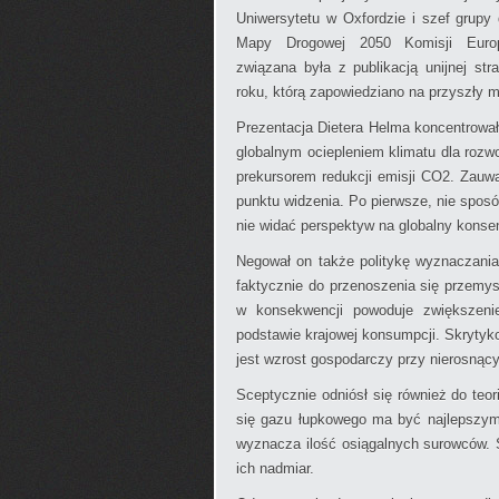
Uniwersytetu w Oxfordzie i szef grupy
Mapy Drogowej 2050 Komisji Europe
związana była z publikacją unijnej str
roku, którą zapowiedziano na przyszły m
Prezentacja Dietera Helma koncentrował
globalnym ociepleniem klimatu dla roz
prekursorem redukcji emisji CO2. Zauwa
punktu widzenia. Po pierwsze, nie sposó
nie widać perspektyw na globalny kons
Negował on także politykę wyznaczania
faktycznie do przenoszenia się przemys
w konsekwencji powoduje zwiększeni
podstawie krajowej konsumpcji. Skrytyk
jest wzrost gospodarczy przy nierosnący
Sceptycznie odniósł się również do teo
się gazu łupkowego ma być najlepszym 
wyznacza ilość osiągalnych surowców. S
ich nadmiar.