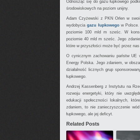
Odnosząc się do gazu łupkowego podkreśl
środowiskowych na poziom unijny.
Adam Czyżewski z PKN Orlen w swoim 
wydobycia
gazu łupkowego
w Polsce. 
poziomie 100 mld m sześc. W konse
poziomie 40 mld m sześc. Jego zdanie
które w przyszłości może być przez nas
O cynicznym zachowaniu państw UE w 
Energy Polska. Jego zdaniem, w obszar
działalność licznych grup sponsorowan
łupkowego.
Andrzej Kassenberg z Instytutu na Rz
rozwoju energetyki, który nie uwzglę
edukacji społeczności lokalnych, któ
zdaniem, to nie zanieczyszczenie wód
łupkowego, ale jej deficyt.
Related Posts