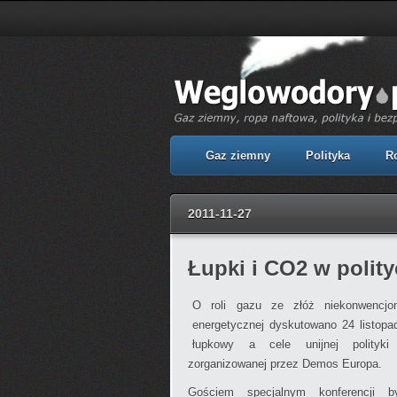
Gaz ziemny
Polityka
R
2011-11-27
Łupki i CO2 w polity
O roli gazu ze złóż niekonwencjona
energetycznej dyskutowano 24 listopa
łupkowy a cele unijnej polityki e
zorganizowanej przez Demos Europa.
Gościem specjalnym konferencji b