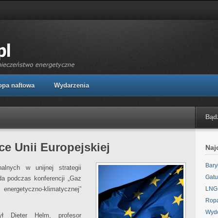
opa naftowa
Wydarzenia
Bąd
ce Unii Europejskiej
Naj
Bary
lnych w unijnej strategii
Gatu
da podczas konferencji „Gaz
nergetyczno-klimatycznej”
LNG,
Ropa
Wydo
ył Dieter Helm, profesor