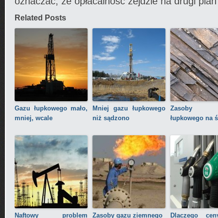
oznaczać, że opłacalność zejdzie na drugi plan
Related Posts
Gazu łupkowego mało,
Mniej gazu łupkowego
Zasoby 
mniej, wcale
niż sądzono
łupkowego na ś
Naftowy problem
Zasoby gazu ziemnego
Dlaczego cen