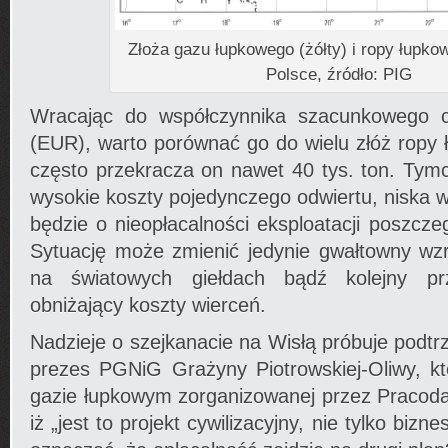
Złoża gazu łupkowego (żółty) i ropy łupkow
Polsce, źródło: PIG
Wracając do współczynnika szacunkowego c
(EUR), warto porównać go do wielu złóż ropy
często przekracza on nawet 40 tys. ton. Ty
wysokie koszty pojedynczego odwiertu, niska
będzie o nieopłacalności eksploatacji poszcze
Sytuację może zmienić jedynie gwałtowny wzr
na światowych giełdach bądź kolejny prz
obniżający koszty wierceń.
Nadzieje o szejkanacie na Wisłą próbuje pod
prezes PGNiG Grażyny Piotrowskiej-Oliwy, k
gazie łupkowym zorganizowanej przez Pracod
iż „jest to projekt cywilizacyjny, nie tylko biz