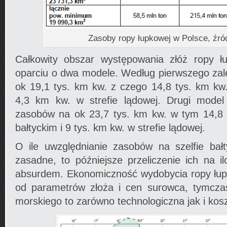
Zasoby ropy łupkowej w Polsce, źró
Całkowity obszar występowania złóż ropy 
oparciu o dwa modele. Według pierwszego zal
ok 19,1 tys. km kw. z czego 14,8 tys. km kw. 
4,3 km kw. w strefie lądowej. Drugi model
zasobów na ok 23,7 tys. km kw. w tym 14,8 t
bałtyckim i 9 tys. km kw. w strefie lądowej.­
O ile uwzględnianie zasobów na szelfie bał
zasadne, to późniejsze przeliczenie ich na il
absurdem. Ekonomiczność wydobycia ropy łupk
od parametrów złoża i cen surowca, tymcz
morskiego to zarówno technologiczna jak i kos