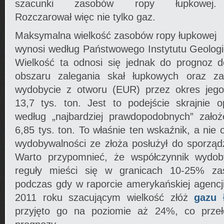
szacunki zasobów ropy łupkowej.
Rozczarował więc nie tylko gaz.
Maksymalna wielkość zasobów ropy łupkowej
wynosi według Państwowego Instytutu Geologi
Wielkość ta odnosi się jednak do prognoz 
obszaru zalegania skał łupkowych oraz zał
wydobycie z otworu (EUR) przez okres jego 
13,7 tys. ton. Jest to podejście skrajnie 
według „najbardziej prawdopodobnych” zał
6,85 tys. ton. To właśnie ten wskaźnik, a nie
wydobywalności ze złoża posłużył do sporzą
Warto przypomnieć, że współczynnik wydob
reguły mieści się w granicach 10-25% za
podczas gdy w raporcie amerykańskiej agencji 
2011 roku szacującym wielkość złóż
gazu 
przyjęto go na poziomie aż 24%, co przeł