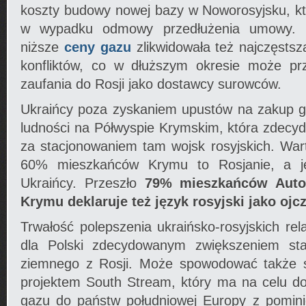
koszty budowy nowej bazy w Noworosyjsku, kt
w wypadku odmowy przedłużenia umowy. G
niższe
ceny gazu
zlikwidowała też najczęsts
konfliktów, co w dłuższym okresie może pr
zaufania do Rosji jako dostawcy surowców.
Ukraińcy poza zyskaniem upustów na zakup ga
ludności na Półwyspie Krymskim, która zdecy
za stacjonowaniem tam wojsk rosyjskich. War
60% mieszkańców Krymu to Rosjanie, a j
Ukraińcy. Przeszło
79% mieszkańców Auton
Krymu deklaruje też język rosyjski jako ojc
Trwałość polepszenia ukraińsko-rosyjskich r
dla Polski zdecydowanym zwiększeniem sta
ziemnego z Rosji. Może spowodować także s
projektem South Stream, który ma na celu do
gazu do państw południowej Europy z pomin