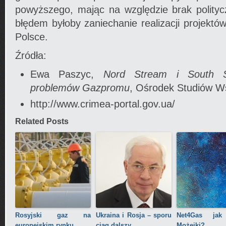
powyższego, mając na względzie brak politycz
błędem byłoby zaniechanie realizacji projektó
Polsce.
Źródła:
Ewa Paszyc,
Nord Stream i South S
problemów Gazpromu
, Ośrodek Studiów W
http://www.crimea-portal.gov.ua/
Related Posts
Rosyjski gaz na
Ukraina i Rosja – sporu
Net4Gas jak
europejskim rynku
ciąg dalszy
Możejki?