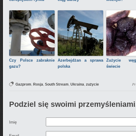
Czy Polsce zabraknie
Azerbejdżan a sprawa
Zużycie wę
gazu?
polska
świecie
,
,
,
,
Pr
Gazprom
Rosja
South Stream
Ukraina
zużycie
Podziel się swoimi przemyśleniami
Imię
Email