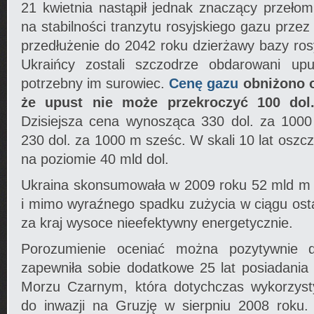
21 kwietnia nastąpił jednak znaczący przeło
na stabilności tranzytu rosyjskiego gazu prze
przedłużenie do 2042 roku dzierżawy bazy rosy
Ukraińcy zostali szczodrze obdarowani u
potrzebny im surowiec.
Cenę gazu
obniżono o
że upust nie może przekroczyć 100 dol
Dzisiejsza cena wynosząca 330 dol. za 100
230 dol. za 1000 m sześc. W skali 10 lat osz
na poziomie 40 mld dol.
Ukraina skonsumowała w 2009 roku 52 mld m
i mimo wyraźnego spadku zużycia w ciągu osta
za kraj wysoce nieefektywny energetycznie.
Porozumienie oceniać można pozytywnie d
zapewniła sobie dodatkowe 25 lat posiadania 
Morzu Czarnym, która dotychczas wykorzyst
do inwazji na Gruzję w sierpniu 2008 roku