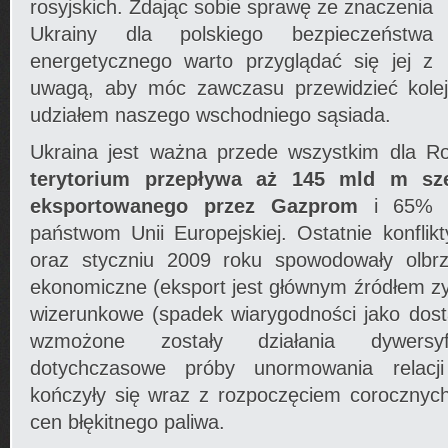
rosyjskich. Zdając sobie sprawę ze znaczenia
Ukrainy dla polskiego bezpieczeństwa
energetycznego warto przyglądać się jej z
uwagą, aby móc zawczasu przewidzieć kole
udziałem naszego wschodniego sąsiada.
Ukraina jest ważna przede wszystkim dla Ro
terytorium przepływa aż 145 mld m sz
eksportowanego przez Gazprom
i 65% g
państwom Unii Europejskiej. Ostatnie konfli
oraz styczniu 2009 roku spowodowały olbrz
ekonomiczne (eksport jest głównym źródłem 
wizerunkowe (spadek wiarygodności jako dos
wzmożone zostały działania dywersyfi
dotychczasowe próby unormowania relacji
kończyły się wraz z rozpoczęciem coroczny
cen błękitnego paliwa.